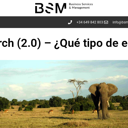
+34 649 842 803
info@bsm
irch (2.0) – ¿Qué tipo de