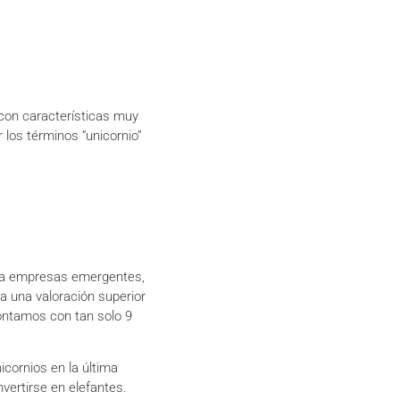
con características muy
los términos “unicornio”
a a empresas emergentes,
a una valoración superior
ontamos con tan solo 9
cornios en la última
vertirse en elefantes.