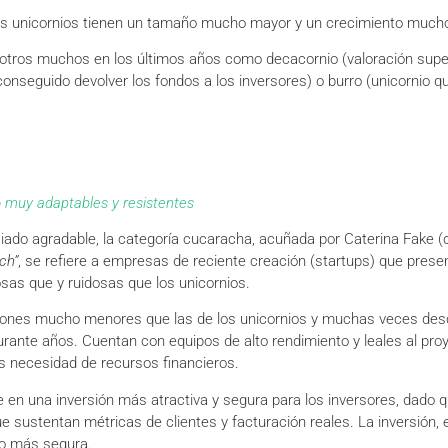
os unicornios tienen un tamaño mucho mayor y un crecimiento much
 otros muchos en los últimos años como decacornio (valoración super
conseguido devolver los fondos a los inversores) o burro (unicornio q
 muy adaptables y resistentes
do agradable, la categoría cucaracha, acuñada por Caterina Fake (c
ch”
, se refiere a empresas de reciente creación (startups) que pres
as que y ruidosas que los unicornios.
ones mucho menores que las de los unicornios y muchas veces desc
urante años. Cuentan con equipos de alto rendimiento y leales al pro
s necesidad de recursos financieros.
en una inversión más atractiva y segura para los inversores, dado qu
 sustentan métricas de clientes y facturación reales. La inversión, 
ro más segura.