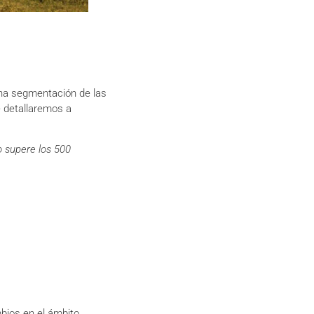
 una segmentación de las
e detallaremos a
 supere los 500
bios en el ámbito