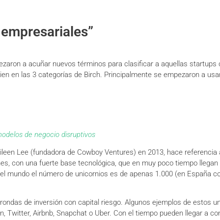
 empresariales”
zaron a acuñar nuevos términos para clasificar a aquellas startups 
n en las 3 categorías de Birch. Principalmente se empezaron a usar 
odelos de negocio disruptivos
 Aileen Lee (fundadora de Cowboy Ventures) en 2013, hace referenci
s, con una fuerte base tecnológica, que en muy poco tiempo llegan 
En el mundo el número de unicornios es de apenas 1.000 (en España c
ondas de inversión con capital riesgo. Algunos ejemplos de estos uni
, Twitter, Airbnb, Snapchat o Uber. Con el tiempo pueden llegar a con