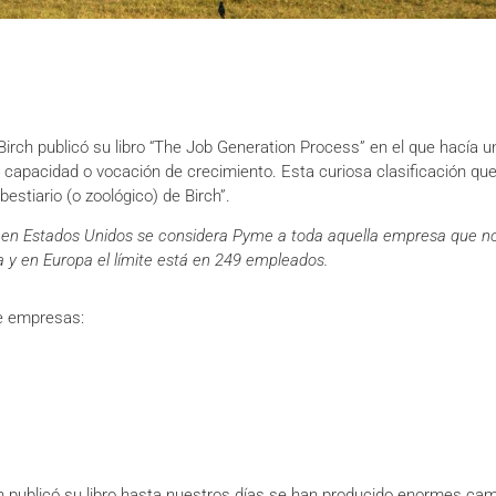
 Birch publicó su libro “The Job Generation Process” en el que hacía
capacidad o vocación de crecimiento. Esta curiosa clasificación qu
estiario (o zoológico) de Birch”.
 en Estados Unidos se considera Pyme a toda aquella empresa que no
y en Europa el límite está en 249 empleados.
de empresas:
 publicó su libro hasta nuestros días se han producido enormes cam